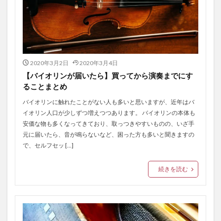
ピアノ
ピチカート
マインドアップ
マインドセット
メリット
メンテナンス
三朝バイオリン美術館
上手
両方
事実
作り方
価格
保護者
値段
勘違い
変え方
天沢聖司
天狗
失敗
奏者
2020年3月2日
2020年3月4日
【バイオリンが届いたら】買ってから演奏までにす
好き
子供
弦
弦楽器
得意
ることまとめ
情操教育
手順
方法
注意
注意点
バイオリンに触れたことがない人も多いと思いますが、近年はバ
無料
理由
発表会
発音
練習
習う
イオリン人口が少しずつ増えつつあります。 バイオリンの本体も
習慣
耳をすませば
聖地
親
象目
安価な物も多くなってきており、取っつきやすいものの、いざ手
元に届いたら、音が鳴らないなど、困った方も多いと聞きますの
貸与
費用
質問
選び
選び方
で、セルフセッ […]
関係性
音楽
順位
高価
続きを読む
検索