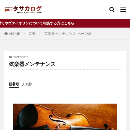
いて相談する方はこちら
バイオリン
習い事
独立
コンクール
HOME
音楽
弦楽器メンテナンス (ページ2)
カテゴリー
CATEGORY
タグ
弦楽器メンテナンス
Cremona
f孔
f字孔
アルコールニス
イタリア
ヴァイオリン
ウィーン
新着順
人気順
ウィーンフィル
オイルニス
お金
クレモナ
コンクール
サイズアップ
ジネットヌヴー
ジブリ
チャンス
ディーンフジオカ
デメリット
ドラマ
ニス
バイオリニスト
バイオリン
バイオリン工房
パフリング