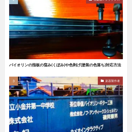
バイオリンの指板の窪み(くぼみ)や色剥げ(塗装の色落ち)対応方法
楽器製作者