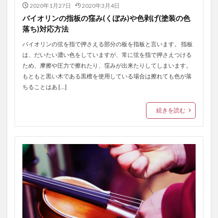
2020年1月27日
2020年3月4日
バイオリンの指板の窪み(くぼみ)や色剥げ(塗装の色
落ち)対応方法
バイオリンの弦を指で押さえる部分の板を指板と言います。 指板
は、だいたい濃い色をしていますが、常に弦を指で押さえつける
ため、摩擦や圧力で擦れたり、窪みが出来たりしてしまいます。
もともと黒い木である黒檀を使用している場合は擦れても色が落
ちることはあ […]
続きを読む