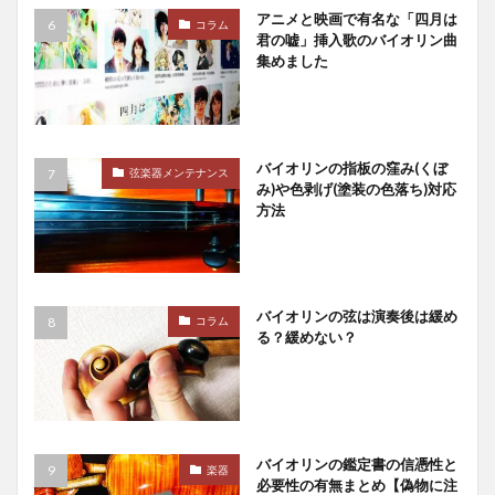
アニメと映画で有名な「四月は
コラム
君の嘘」挿入歌のバイオリン曲
集めました
バイオリンの指板の窪み(くぼ
弦楽器メンテナンス
み)や色剥げ(塗装の色落ち)対応
方法
バイオリンの弦は演奏後は緩め
コラム
る？緩めない？
バイオリンの鑑定書の信憑性と
楽器
必要性の有無まとめ【偽物に注