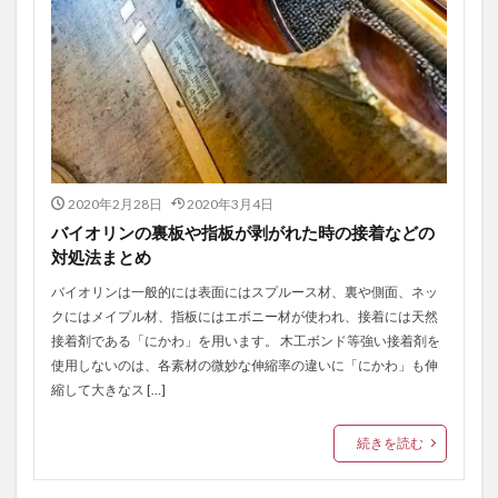
2020年2月28日
2020年3月4日
バイオリンの裏板や指板が剥がれた時の接着などの
対処法まとめ
バイオリンは一般的には表面にはスプルース材、裏や側面、ネッ
クにはメイプル材、指板にはエボニー材が使われ、接着には天然
接着剤である「にかわ」を用います。 木工ボンド等強い接着剤を
使用しないのは、各素材の微妙な伸縮率の違いに「にかわ」も伸
縮して大きなス […]
続きを読む