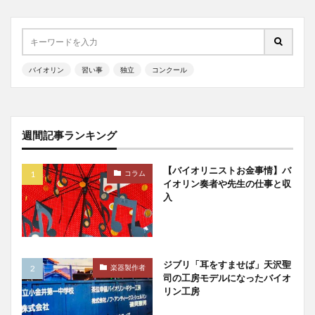
バイオリン
習い事
独立
コンクール
週間記事ランキング
【バイオリニストお金事情】バ
コラム
イオリン奏者や先生の仕事と収
入
ジブリ「耳をすませば」天沢聖
楽器製作者
司の工房モデルになったバイオ
リン工房