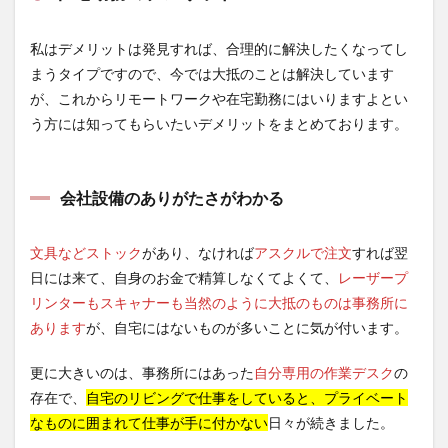
私はデメリットは発見すれば、合理的に解決したくなってし
まうタイプですので、今では大抵のことは解決しています
が、これからリモートワークや在宅勤務にはいりますよとい
う方には知ってもらいたいデメリットをまとめております。
会社設備のありがたさがわかる
文具などストック
があり、なければ
アスクルで注文
すれば翌
日には来て、自身のお金で精算しなくてよくて、
レーザープ
リンターもスキャナーも当然のように大抵のものは事務所に
あります
が、自宅にはないものが多いことに気が付います。
更に大きいのは、事務所にはあった
自分専用の作業デスク
の
存在で、
自宅のリビングで仕事をしていると、プライベート
なものに囲まれて仕事が手に付かない
日々が続きました。