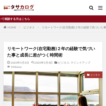
こちら
バイオリン
習い事
独立
コンクール
HOME
ビジネス
リモートワーク(在宅勤務)２年の経験で気づいた
カテゴリー
リモートワーク(在宅勤務)２年の経験で気づい
タグ
た事と成長に差がつく時間術
Cremona
f孔
f字孔
アルコールニス
2020年5月3日
2020年5月4日
ビジネス
,
マインドアップ
イタリア
ヴァイオリン
ウィーン
194view
ウィーンフィル
オイルニス
お金
クレモナ
ビジネス
コンクール
サイズアップ
ジネットヌヴー
ジブリ
チャンス
ディーンフジオカ
デメリット
ドラマ
ニス
バイオリニスト
バイオリン
バイオリン工房
パフリング