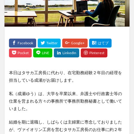
ピアノ
ピチカート
マインドアップ
マインドセット
メリット
メンテナンス
三朝バイオリン美術館
上手
両方
事実
作り方
価格
保護者
値段
勘違い
変え方
天沢聖司
天狗
失敗
奏者
好き
子供
弦
弦楽器
得意
情操教育
手順
方法
注意
注意点
無料
理由
発表会
発音
練習
習う
本日はタサカ工房長に代わり、在宅勤務経験２年目の経理を
習慣
耳をすませば
聖地
親
象目
担当している成瀬がお届けします。
貸与
費用
質問
選び
選び方
関係性
音楽
順位
高価
私（成瀬ゆう）は、大学を卒業以来、弁護士や行政書士等の
仕業を営まれる方々の事務所で事務所勤務秘書として働いて
検索
いました。
結婚を期に退職し、しばらくは主婦業に専念しておりました
が、ヴァイオリン工房を営むタサカ工房長のお仕事に約２年