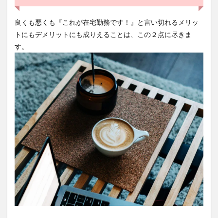
2
良くも悪くも『これが在宅勤務です！』と言い切れるメリッ
リモ
ート
トにもデメリットにも成りえることは、この２点に尽きま
ワー
す。
ク
(在
宅勤
務)
のメ
リッ
トと
デメ
リッ
トを
仕分
けて
みま
した
2.1
在宅
勤務
のメ
リッ