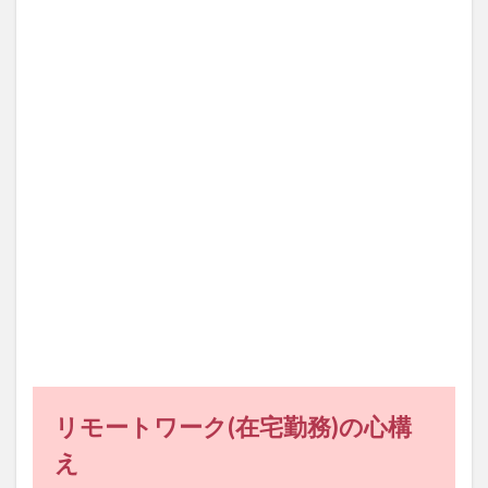
ク
(在
宅勤
務)
の心
構え
1.1
すべ
ては
自分
次第
1.2
勤務
時間
では
なく
タス
ク完
了の
リモートワーク(在宅勤務)の心構
有無
が評
え
価基
準