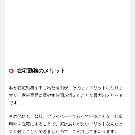
やＳＮ
Ｓや
Youtube
などを
遠ざけ
る
3.1.2
机の上
を仕事
に使う
物だけ
にする
在宅勤務のメリット
3.1.3
一定の
私が在宅勤務を申し出た理由が、そのままメリットになりま
環境音
すが、家事育児に費やす時間が増えたことが最大のメリット
を作る
です。
3.2
限ら
その他にも、普段、プライベートで行っていることが、仕事
れた
時間
時間を在宅にすることで、実はありがたいメリットなんだと
の中
気が付くことができましたので、ご紹介してまいります。
での