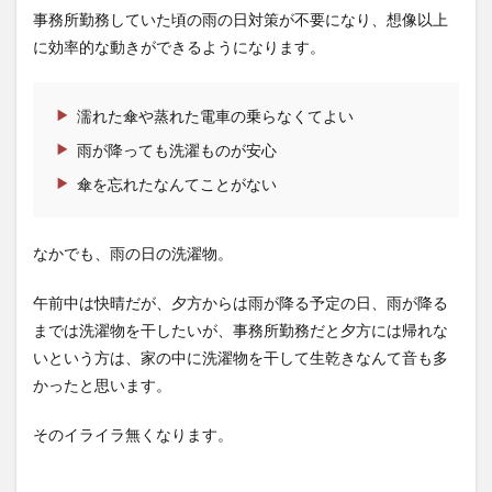
事務所勤務していた頃の雨の日対策が不要になり、想像以上
4
まと
に効率的な動きができるようになります。
め
濡れた傘や蒸れた電車の乗らなくてよい
雨が降っても洗濯ものが安心
傘を忘れたなんてことがない
なかでも、雨の日の洗濯物。
午前中は快晴だが、夕方からは雨が降る予定の日、雨が降る
までは洗濯物を干したいが、事務所勤務だと夕方には帰れな
いという方は、家の中に洗濯物を干して生乾きなんて音も多
かったと思います。
そのイライラ無くなります。