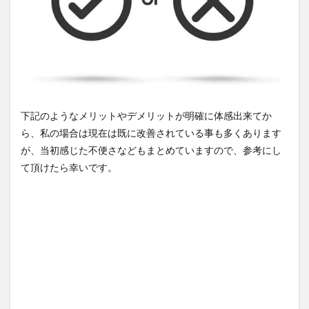
リモ
ート
ワー
ク
(在
宅勤
務)
効率
化の
下記のようなメリットやデメリットが明確に体感出来てか
時間
ら、私の場合は現在は既に改善されている事も多くあります
術
が、当初感じた不便さなどもまとめていますので、参考にし
3.1
て頂けたら幸いです。
限ら
れた
時間
の中
での
集中
力持
続方
法
3.1.1
スマホ