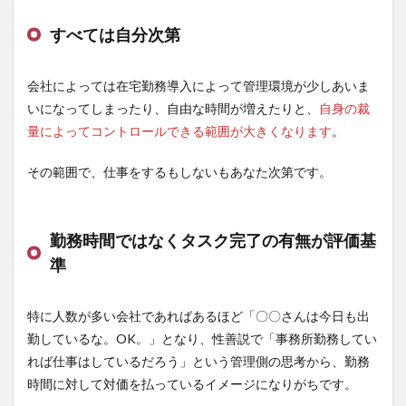
ト
すべては自分次第
2.1.1
自由に
時間の
会社によっては在宅勤務導入によって管理環境が少しあいま
コント
いになってしまったり、自由な時間が増えたりと、
自身の裁
ロール
できる
量によってコントロールできる範囲が大きくなります
。
2.1.2
その範囲で、仕事をするもしないもあなた次第です。
雨の日
に外出
しなく
てよい
勤務時間ではなくタスク完了の有無が評価基
2.1.3
準
環境の
カスタ
マイズ
特に人数が多い会社であればあるほど「〇〇さんは今日も出
が自由
勤しているな。OK。」となり、性善説で「事務所勤務してい
2.2
れば仕事はしているだろう」という管理側の思考から、勤務
在宅
勤務
時間に対して対価を払っているイメージになりがちです。
のデ