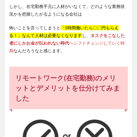
メリ
しかし、在宅勤務手元に人材がいなくて、どのような業務状
ット
況かを把握したがるようになる会社は
2.2.1
会社設
怖いことを言ってしまうと
「1時間働いたら〇〇円もらえ
備のあ
りがた
る！」なんて人材は必要なくなります
し、
タスクをこなした
さがわ
者にしかお金が払われない時代
へシフトチェンジしていく時
かる
期
なんだろうなと感じます。
2.2.2
電気代
が上が
る
リモートワーク(在宅勤務)のメリ
2.2.3
ットとデメリットを仕分けてみま
運動不
足で横
した
に大き
くなる
2.2.4
意外と
寂しい
3