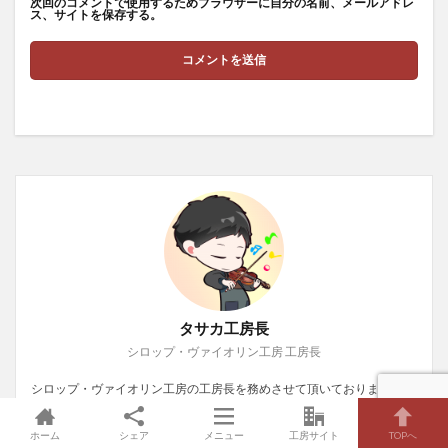
次回のコメントで使用するためブラウザーに自分の名前、メールアドレ
ス、サイトを保存する。
タサカ工房長
シロップ・ヴァイオリン工房 工房長
シロップ・ヴァイオリン工房の工房長を務めさせて頂いております汰紗
伽 拡臣（たさか ひろおみ）と申します。海外にて演奏家として活動(20
代) → 帰国しIT企業で消耗(30代) → バイオリン修復と出会う(33歳) → 独
ホーム
シェア
メニュー
工房サイト
TOPへ