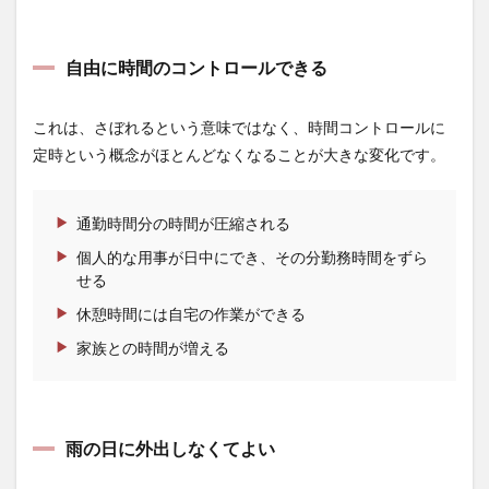
スケ
ジュ
ール
自由に時間のコントロールできる
管理
3.2.1
これは、さぼれるという意味ではなく、時間コントロールに
ジャー
ナリン
定時という概念がほとんどなくなることが大きな変化です。
グ
3.2.1.1
通勤時間分の時間が圧縮される
ジャーナ
リングす
個人的な用事が日中にでき、その分勤務時間をずら
る内容
せる
3.2.2
休憩時間には自宅の作業ができる
後回し
にしな
家族との時間が増える
い
3.2.3
就寝と
起床時
雨の日に外出しなくてよい
間は変
えない