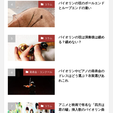
バイオリンの弦のボールエンド
コラム
とループエンドの違い
バイオリンの弦は演奏後は緩め
コラム
る？緩めない？
バイオリンやピアノの発表会の
発表会・コンクール
ドレスはどう選ぶ？衣装選びあ
れこれ
アニメと映画で有名な「四月は
コラム
君の嘘」挿入歌のバイオリン曲