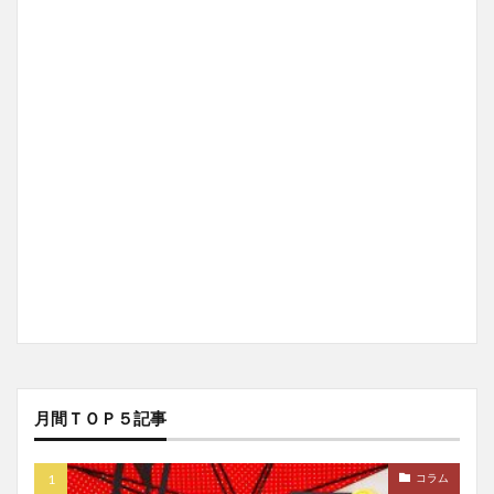
月間ＴＯＰ５記事
コラム