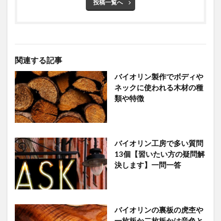
投稿一覧へ
関連する記事
バイオリン製作でボディや
ネックに使われる木材の種
類や特徴
バイオリン工房で多い質問
13個【習いたい方の疑問解
決します】一問一答
バイオリンの裏板の虎杢や
一枚板か二枚板かは音色と