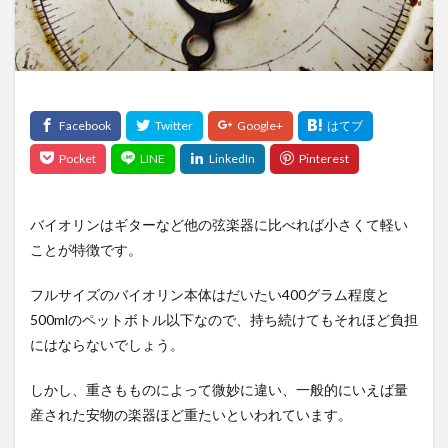
ピアノ
ピチカート
マインドアップ
マインドセット
メリット
メンテナンス
三朝バイオリン美術館
上手
両方
事実
作り方
価格
保護者
値段
勘違い
変え方
天沢聖司
天狗
失敗
奏者
好き
子供
弦
弦楽器
得意
情操教育
手順
方法
注意
注意点
無料
理由
発表会
発音
練習
習う
バイオリンはギターなど他の弦楽器に比べれば小さくて軽い
習慣
耳をすませば
聖地
親
象目
ことが特徴です。
貸与
費用
質問
選び
選び方
フルサイズのバイオリン本体はだいたい400グラム程度と
関係性
音楽
順位
高価
500mlのペットボトル以下なので、持ち続けてもそれほど負担
にはならないでしょう。
検索
しかし、重さもものによって微妙に違い、一般的にいえば量
産された安物の楽器ほど重たいといわれています。