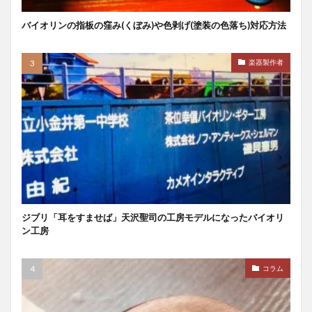
バイオリンの指板の窪み(くぼみ)や色剥げ(塗装の色落ち)対応方法
楽器製作者
ジブリ「耳をすませば」天沢聖司の工房モデルになったバイオリ
ン工房
コラム