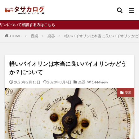
方はこちら
バイオリン
習い事
独立
コンクール
HOME
音楽
楽器
軽いバイオリンは本当に良いバイオリンかど
カテゴリー
軽いバイオリンは本当に良いバイオリンかどう
タグ
か？について
Cremona
f孔
f字孔
アルコールニス
2020年2月15日
2020年3月4日
楽器
1444view
イタリア
ヴァイオリン
ウィーン
楽器
ウィーンフィル
オイルニス
お金
クレモナ
コンクール
サイズアップ
ジネットヌヴー
ジブリ
チャンス
ディーンフジオカ
デメリット
ドラマ
ニス
バイオリニスト
バイオリン
バイオリン工房
パフリング