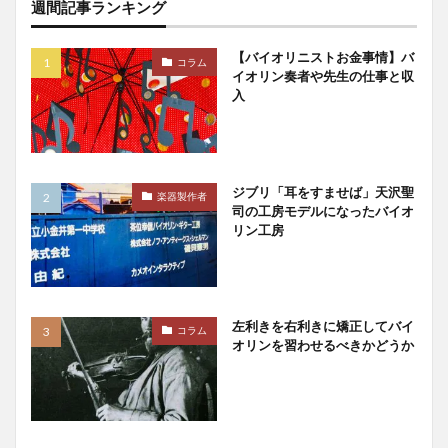
週間記事ランキング
【バイオリニストお金事情】バ
コラム
イオリン奏者や先生の仕事と収
入
ジブリ「耳をすませば」天沢聖
楽器製作者
司の工房モデルになったバイオ
リン工房
左利きを右利きに矯正してバイ
コラム
オリンを習わせるべきかどうか