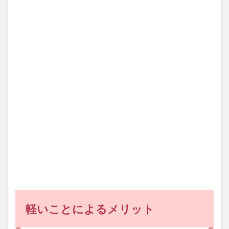
によ
るメ
リッ
ト
2
軽さ
と相
反す
る強
度
軽いことによるメリット