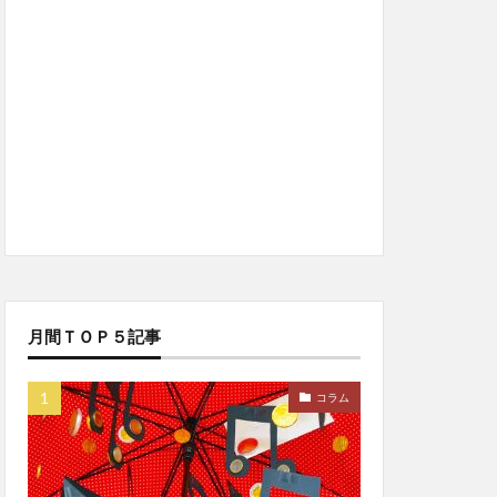
月間ＴＯＰ５記事
コラム