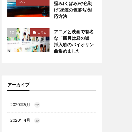
ンス
窪み(くぼみ)や色剥
げ(塗装の色落ち)対
応方法
アニメと映画で有名
コラム
な「四月は君の嘘」
挿入歌のバイオリン
曲集めました
アーカイブ
2020年5月
22
2020年4月
30