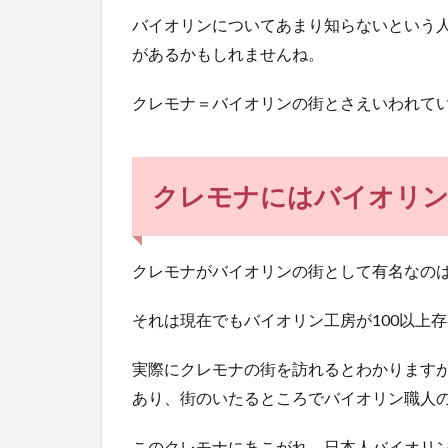
館
バイオリンについてあまり知らないという
に
があるかもしれませんね。
つ
い
て
クレモナ＝バイオリンの街とさえいわれて
4
アン
トニ
クレモナにはバイオリン
オ・
スト
ラデ
ィヴ
クレモナがバイオリンの街として有名なの
ァリ
につ
それは現在でもバイオリン工房が100以上
いて
5
実際にクレモナの街を訪れるとわかります
一
あり、街のいたるところでバイオリン職人
度
は
このクレモナにあこがれ、日本人バイオリ
行