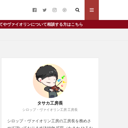
み）工房長のプ
み）工房長のプ
ついて相談する方はこちら
ン
ジネットヌヴー
リニスト
プ
事実
タサカ工房長
シロップ・ヴァイオリン工房 工房長
失敗
奏者
注意点
無料
シロップ・ヴァイオリン工房の工房長を務めさ
象目
貸与
せて頂いております汰紗伽 拡臣（たさか ひろお