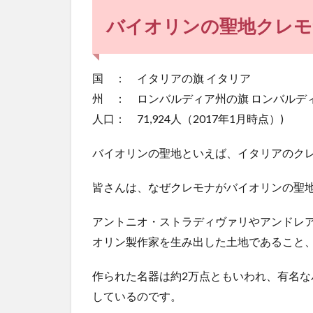
ナ
に
バイオリンの聖地クレモ
は
バ
イ
国 ： イタリアの旗 イタリア
オ
リ
州 ： ロンバルディア州の旗 ロンバルデ
ン
人口： 71,924人（2017年1月時点）)
工
房
が
バイオリンの聖地といえば、イタリアのク
多
い
皆さんは、なぜクレモナがバイオリンの聖
3
アントニオ・ストラディヴァリやアンドレ
バ
イ
オリン製作家を生み出した土地であること
オ
リ
作られた名器は約2万点ともいわれ、有名
ン
博
しているのです。
物