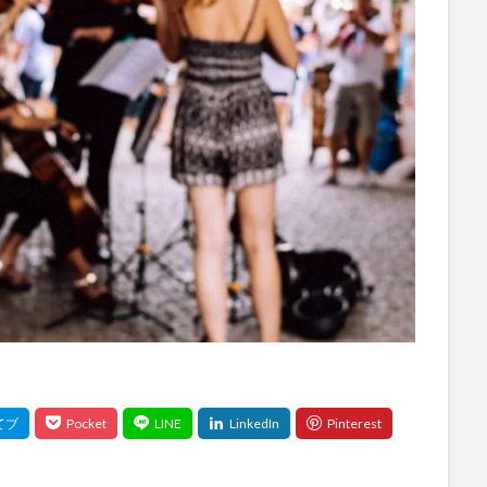
選び
選び方
関係性
音楽
順位
高価
検索