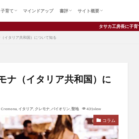
メンテナンス
作者
・コンクール
ュース
学
子育て論
習い事
受験
バイオリン関連書籍
ビジネス関連書籍
子育て関連書籍
サイト概要
汰紗伽 拡臣（たさか ひろお
シロップ・ヴァイオリン工房
子育て
マインドアップ
書評
サイト概要
ロフィール
独立
コンクール
メンテナンス
作者
・コンクール
ュース
学
子育て論
習い事
受験
バイオリン関連書籍
ビジネス関連書籍
子育て関連書籍
サイト概要
汰紗伽 拡臣（たさか ひろお
シロップ・ヴァイオリン工房
タサカ工房長に子育てやヴァイオリンに
ナ（イタリア共和国）について知る
ロフィール
孔
f字孔
アルコールニス
イタリア
ヴァイオリン
ウィー
モナ（イタリア共和国）に
オイルニス
お金
クレモナ
コンクール
サイズアップ
ンス
ディーンフジオカ
デメリット
ドラマ
ニス
バイオ
バイオリン工房
パフリング
ピアノ
ピチカート
マインドアッ
Cremona
,
イタリア
,
クレモナ
,
バイオリン
,
聖地
431view
メリット
メンテナンス
三朝バイオリン美術館
上手
両方
保護者
値段
勘違い
変え方
天沢聖司
天狗
コラム
弦
弦楽器
得意
情操教育
手順
方法
注意
発音
練習
習う
習慣
耳をすませば
聖地
親