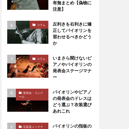
有無まとめ【偽物に
注意】
左利きを右利きに矯
コラム
正してバイオリンを
習わせるべきかどう
か
いまさら聞けないピ
コラム
アノやバイオリンの
発表会ステージマナ
ー
バイオリンやピアノ
発表会・コンク
ール
の発表会のドレスは
どう選ぶ？衣装選び
あれこれ
バイオリンの指板の
弦楽器メンテナ