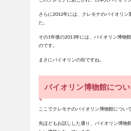
っ
て
さらに2012年には、クレモナのバイオリ
み
た。
た
い
その1年後の2013年には、バイオリン博
ク
レ
のです。
モ
ナ
まさにバイオリンの街ですね。
バイオリン博物館につい
ここでクレモナのバイオリン博物館につい
先ほどもお話しした通り、バイオリン博物館