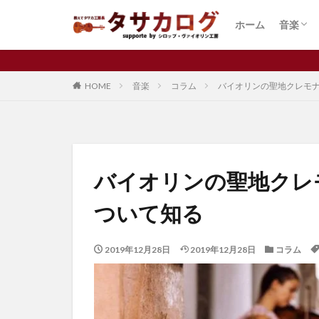
コラム
弦楽器
楽器
楽器製
演奏家
発表会
練習
音楽ニ
音楽留
ホーム
音楽
バイオリン
習い事
コラム
弦楽器
楽器
楽器製
演奏家
発表会
練習
音楽ニ
音楽留
カテゴリー
HOME
音楽
コラム
バイオリンの聖地クレモ
タグ
Cremona
f
バイオリンの聖地クレ
ウィーンフィル
ついて知る
ジブリ
チャ
バイオリン
2019年12月28日
2019年12月28日
コラム
マインドセット
作り方
価格
好き
子供
理由
発表会