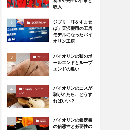
奏者や先生の仕事と
収入
ジブリ「耳をすませ
楽器製作者
ば」天沢聖司の工房
モデルになったバイ
オリン工房
バイオリンの弦のボ
コラム
ールエンドとループ
エンドの違い
バイオリンのニスが
弦楽器メンテナ
ンス
剥がれたら、どうす
ればいい？
バイオリンの鑑定書
楽器
の信憑性と必要性の