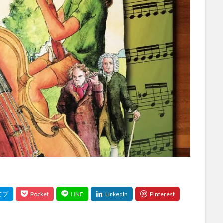
選び
選び方
関係性
音楽
順位
高価
検索