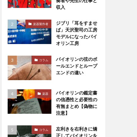
奏者や先生の仕事と
収入
ジブリ「耳をすませ
楽器製作者
ば」天沢聖司の工房
モデルになったバイ
オリン工房
バイオリンの弦のボ
コラム
ールエンドとループ
エンドの違い
バイオリンの鑑定書
楽器
の信憑性と必要性の
有無まとめ【偽物に
注意】
左利きを右利きに矯
コラム
正してバイオリンを