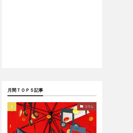
月間ＴＯＰ５記事
コラム