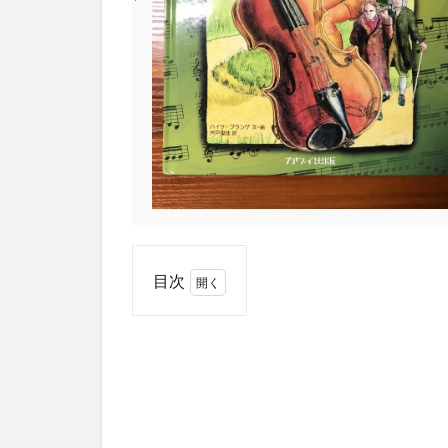
目次
1
本
書
の
特
徴