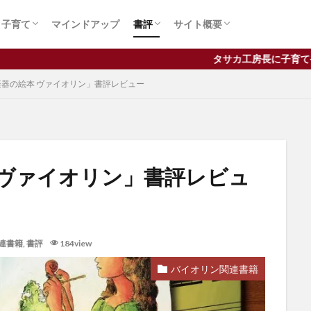
メンテナンス
作者
・コンクール
ュース
学
子育て論
習い事
受験
バイオリン関連書籍
ビジネス関連書籍
子育て関連書籍
サイト概要
汰紗伽 拡臣（たさか ひろお
シロップ・ヴァイオリン工房
子育て
マインドアップ
書評
サイト概要
ロフィール
独立
コンクール
メンテナンス
作者
・コンクール
ュース
学
子育て論
習い事
受験
バイオリン関連書籍
ビジネス関連書籍
子育て関連書籍
サイト概要
汰紗伽 拡臣（たさか ひろお
シロップ・ヴァイオリン工房
タサカ工房長に子育てやヴァイオリンにつ
器の絵本 ヴァイオリン」書評レビュー
ロフィール
孔
f字孔
アルコールニス
イタリア
ヴァイオリン
ウィー
 ヴァイオリン」書評レビュ
オイルニス
お金
クレモナ
コンクール
サイズアップ
ンス
ディーンフジオカ
デメリット
ドラマ
ニス
バイオ
バイオリン工房
パフリング
ピアノ
ピチカート
マインドアッ
連書籍
,
書評
184view
メリット
メンテナンス
三朝バイオリン美術館
上手
両方
保護者
値段
勘違い
変え方
天沢聖司
天狗
バイオリン関連書籍
弦
弦楽器
得意
情操教育
手順
方法
注意
発音
練習
習う
習慣
耳をすませば
聖地
親