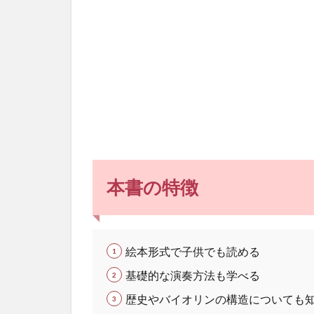
1.1
タイ
トル
の通
り絵
本テ
イス
トが
子供
にや
さし
い
本書の特徴
1.2
ドレ
ミの
位置
やボ
絵本形式で子供でも読める
ウイ
基礎的な演奏方法も学べる
ング
が学
歴史やバイオリンの構造についても
べる