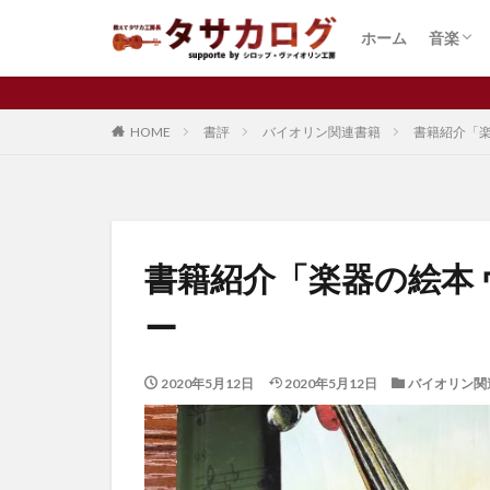
コラム
弦楽器
楽器
楽器製
演奏家
発表会
練習
音楽ニ
音楽留
ホーム
音楽
バイオリン
習い事
コラム
弦楽器
楽器
楽器製
演奏家
発表会
練習
音楽ニ
音楽留
カテゴリー
HOME
書評
バイオリン関連書籍
書籍紹介「楽
タグ
Cremona
f
書籍紹介「楽器の絵本
ウィーンフィル
ー
ジブリ
チャ
バイオリン
2020年5月12日
2020年5月12日
バイオリン関
マインドセット
作り方
価格
好き
子供
理由
発表会