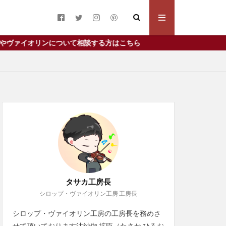
み）工房長のプ
み）工房長のプ
いて相談する方はこちら
ン
ジネットヌヴー
リニスト
プ
事実
タサカ工房長
シロップ・ヴァイオリン工房 工房長
失敗
奏者
注意点
無料
シロップ・ヴァイオリン工房の工房長を務めさ
象目
貸与
せて頂いております汰紗伽 拡臣（たさか ひろお