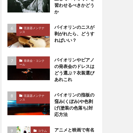
習わせるべきかどう
か
バイオリンのニスが
弦楽器メンテナ
ンス
剥がれたら、どうす
ればいい？
バイオリンやピアノ
発表会・コンク
ール
の発表会のドレスは
どう選ぶ？衣装選び
あれこれ
バイオリンの指板の
弦楽器メンテナ
ンス
窪み(くぼみ)や色剥
げ(塗装の色落ち)対
応方法
アニメと映画で有名
コラム