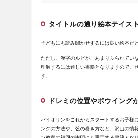
1.3
直接
タイトルの通り絵本テイス
演奏
には
関わ
らな
子どもにも読み聞かせするには良い絵本だ
い知
識も
ただし、漢字のルビが、あまりふられてい
満載
理解するには難しい書籍となりますので、
2
す。
基
本
情
報
ドレミの位置やボウイング
バイオリンをこれからスタートするお子様
ングの方法や、弦の巻き方など、沢山の情
ン教室の初回の説明にも重宝する書籍とな