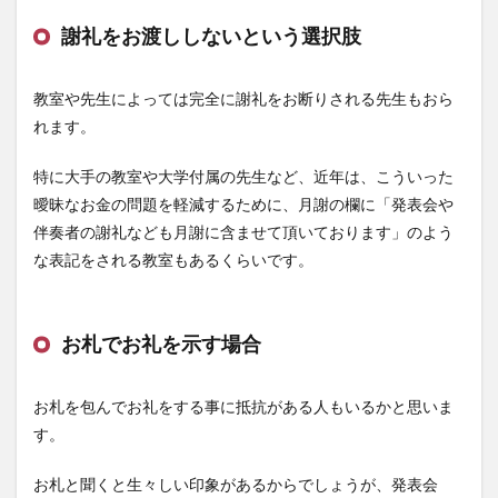
合
謝礼をお渡ししないという選択肢
2
もし
迷っ
教室や先生によっては完全に謝礼をお断りされる先生もおら
たの
なら
れます。
周り
に聞
特に大手の教室や大学付属の先生など、近年は、こういった
いて
みよ
曖昧なお金の問題を軽減するために、月謝の欄に「発表会や
う
伴奏者の謝礼なども月謝に含ませて頂いております」のよう
な表記をされる教室もあるくらいです。
お札でお礼を示す場合
お札を包んでお礼をする事に抵抗がある人もいるかと思いま
す。
お札と聞くと生々しい印象があるからでしょうが、発表会