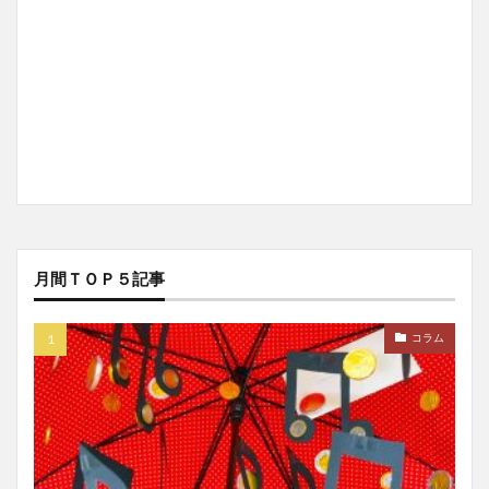
月間ＴＯＰ５記事
コラム