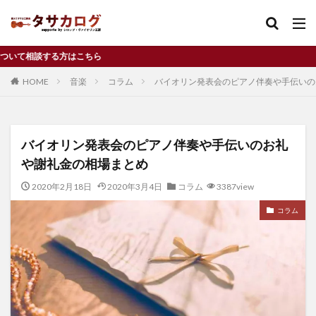
ら
バイオリン
習い事
独立
コンクール
HOME
音楽
コラム
バイオリン発表会のピアノ伴奏や手伝いの
カテゴリー
バイオリン発表会のピアノ伴奏や手伝いのお礼
タグ
や謝礼金の相場まとめ
Cremona
f孔
f字孔
アルコールニス
2020年2月18日
2020年3月4日
コラム
3387view
イタリア
ヴァイオリン
ウィーン
コラム
ウィーンフィル
オイルニス
お金
クレモナ
コンクール
サイズアップ
ジネットヌヴー
ジブリ
チャンス
ディーンフジオカ
デメリット
ドラマ
ニス
バイオリニスト
バイオリン
バイオリン工房
パフリング