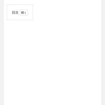
目次
1
どの
よう
な品
やい
くら
くら
い謝
礼を
包め
ば良
いの
か
1.1
謝礼
をお
渡し
しな
いと
いう