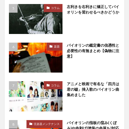
左利きを右利きに矯正してバイ
コラム
オリンを習わせるべきかどうか
バイオリンの鑑定書の信憑性と
楽器
必要性の有無まとめ【偽物に注
意】
アニメと映画で有名な「四月は
コラム
君の嘘」挿入歌のバイオリン曲
集めました
バイオリンの指板の窪み(くぼ
弦楽器メンテナンス
み)や色剥げ(塗装の色落ち)対応