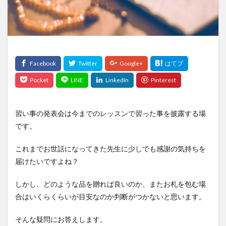
ピアノ
ピチカート
マインドアップ
マインドセット
メリット
メンテナンス
三朝バイオリン美術館
上手
両方
事実
作り方
価格
保護者
値段
勘違い
変え方
天沢聖司
天狗
失敗
奏者
好き
子供
弦
弦楽器
得意
情操教育
手順
方法
注意
注意点
無料
理由
発表会
発音
練習
習う
習い事の発表会は今までのレッスンで習った事を披露する場
習慣
耳をすませば
聖地
親
象目
です。
貸与
費用
質問
選び
選び方
これまでお世話になってきた先生に少しでも感謝の気持ちを
関係性
音楽
順位
高価
届けたいですよね？
検索
しかし、どのような品を贈れば良いのか、またお札を包む場
合はいくらくらいが目安なのか判断がつかないと思います。
そんな疑問にお答えします。