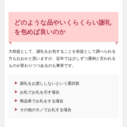
選択
肢
1.2
どのような品やいくらくらい謝礼
お札
でお
を包めば良いのか
礼を
示す
場合
大前提として、謝礼をお包することを前提として調べられる
1.3
商品
方もおおかと思いますが、近年では少しずつ通例と言われる
券で
ものが変わりつつあるのも事実です。
お礼
をす
る場
合
謝礼をお渡ししないという選択肢
1.4
お札でお礼を示す場合
その
商品券でお礼をする場合
他の
モノ
その他のモノでお礼する場合
でお
礼す
る場