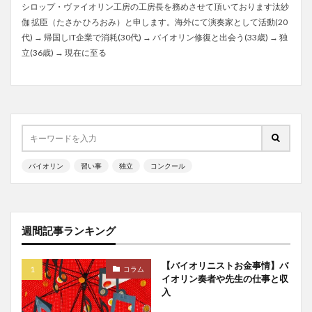
シロップ・ヴァイオリン工房の工房長を務めさせて頂いております汰紗
伽 拡臣（たさか ひろおみ）と申します。海外にて演奏家として活動(20
代) → 帰国しIT企業で消耗(30代) → バイオリン修復と出会う(33歳) → 独
立(36歳) → 現在に至る
バイオリン
習い事
独立
コンクール
週間記事ランキング
【バイオリニストお金事情】バ
コラム
イオリン奏者や先生の仕事と収
入