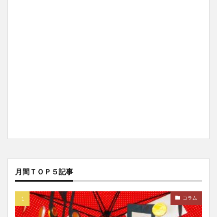
月間ＴＯＰ５記事
コラム