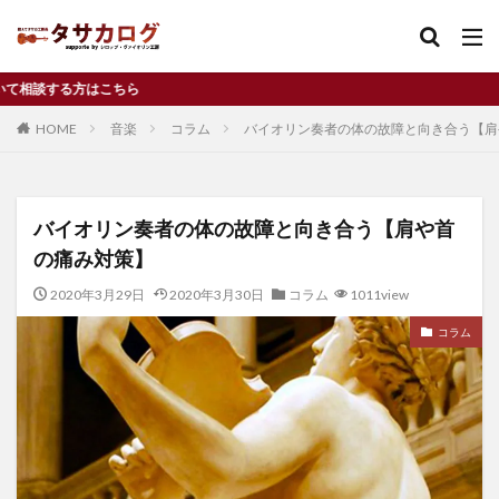
ら
バイオリン
習い事
独立
コンクール
HOME
音楽
コラム
バイオリン奏者の体の故障と向き合う【肩
カテゴリー
バイオリン奏者の体の故障と向き合う【肩や首
タグ
の痛み対策】
Cremona
f孔
f字孔
アルコールニス
2020年3月29日
2020年3月30日
コラム
1011view
イタリア
ヴァイオリン
ウィーン
コラム
ウィーンフィル
オイルニス
お金
クレモナ
コンクール
サイズアップ
ジネットヌヴー
ジブリ
チャンス
ディーンフジオカ
デメリット
ドラマ
ニス
バイオリニスト
バイオリン
バイオリン工房
パフリング