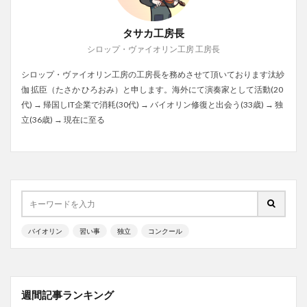
タサカ工房長
シロップ・ヴァイオリン工房 工房長
シロップ・ヴァイオリン工房の工房長を務めさせて頂いております汰紗
伽 拡臣（たさか ひろおみ）と申します。海外にて演奏家として活動(20
代) → 帰国しIT企業で消耗(30代) → バイオリン修復と出会う(33歳) → 独
立(36歳) → 現在に至る
バイオリン
習い事
独立
コンクール
週間記事ランキング