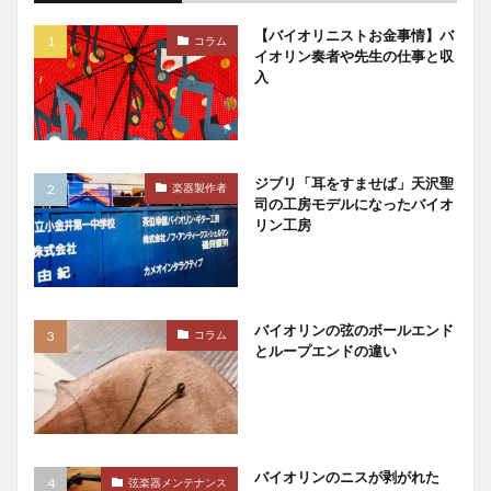
【バイオリニストお金事情】バ
コラム
イオリン奏者や先生の仕事と収
入
ジブリ「耳をすませば」天沢聖
楽器製作者
司の工房モデルになったバイオ
リン工房
バイオリンの弦のボールエンド
コラム
とループエンドの違い
バイオリンのニスが剥がれた
弦楽器メンテナンス