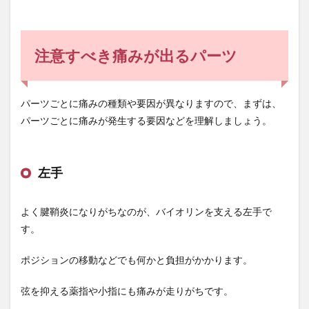
バイ
オリ
ニス
トの
注意すべき痛みが出るパーツ
痛み
対策
3
パーツごとに痛みの種類や要因が異なりますので、まずは、
あま
パーツごとに痛みが発生する要因などを理解しましょう。
りに
痛い
よう
なら
左手
よく腱鞘炎になりがちなのが、バイオリンを支える左手で
す。
ポジションの移動などでも何かと負担がかかります。
弦を抑える薬指や小指にも痛みが走りがちです。