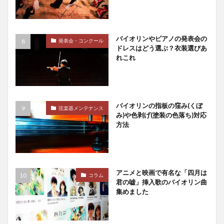
バイオリンやピアノの発表会の
発表会・コンクール
ドレスはどう選ぶ？衣装選びあ
れこれ
バイオリンの指板の窪み(くぼ
弦楽器メンテナンス
み)や色剥げ(塗装の色落ち)対応
方法
アニメと映画で有名な「四月は
コラム
君の嘘」挿入歌のバイオリン曲
集めました