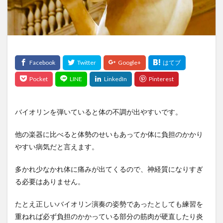
ピアノ
ピチカート
マインドアップ
マインドセット
メリット
メンテナンス
三朝バイオリン美術館
上手
両方
事実
作り方
価格
保護者
値段
勘違い
変え方
天沢聖司
天狗
失敗
奏者
好き
子供
弦
弦楽器
得意
情操教育
手順
方法
注意
注意点
無料
理由
発表会
発音
練習
習う
バイオリンを弾いていると体の不調が出やすいです。
習慣
耳をすませば
聖地
親
象目
他の楽器に比べると体勢のせいもあってか体に負担のかかり
貸与
費用
質問
選び
選び方
やすい病気だと言えます。
関係性
音楽
順位
高価
多かれ少なかれ体に痛みが出てくるので、神経質になりすぎ
検索
る必要はありません。
たとえ正しいバイオリン演奏の姿勢であったとしても練習を
重ねれば必ず負担のかかっている部分の筋肉が硬直したり炎