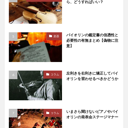
ら、どうすればいい？
バイオリンの鑑定書の信憑性と
楽器
必要性の有無まとめ【偽物に注
意】
左利きを右利きに矯正してバイ
コラム
オリンを習わせるべきかどうか
いまさら聞けないピアノやバイ
コラム
オリンの発表会ステージマナー