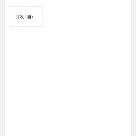
目次
1
注意
すべ
き痛
みが
出る
パー
ツ
1.1
左手
1.2
首
1.3
肩
1.4
腰
2